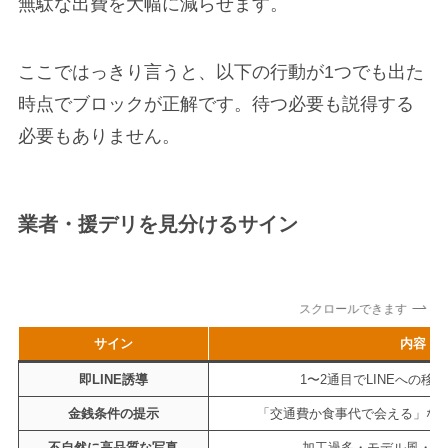
無駄な出費を大幅に減らせます。
ここではっきり言うと、以下の行動が1つでも出た
時点でブロックが正解です。待つ必要も説得する
必要もありません。
業者・援デリを見分けるサイン
スクロールできます
サイン
内容
即LINE誘導
1〜2通目でLINEへの移
金銭条件の提示
「交通費か食事代で会える」な
不自然に高品質な写真
加工過多・モデル風・プ